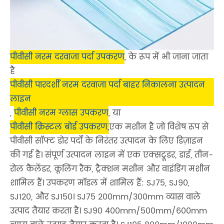
पीवीसी नरम दरवाजा पर्दा उपकरण
, के रूप में भी जाना जाता
है
पीवीसी पारदर्शी नरम दरवाजा पर्दा बाहर निकालना उत्पादन
लाइन
,
पीवीसी नरम ग्लास उपकरण
, या
पीवीसी क्रिस्टल बोर्ड उपकरण,
एक मशीन है जो विशेष रूप से
पीवीसी सॉफ्ट डोर पर्दों के निरंतर उत्पादन के लिए डिज़ाइन
की गई है। संपूर्ण उत्पादन लाइन में एक एक्सट्रूडर, डाई, तीन-
रोल कैलेंडर, कूलिंग रैक, ट्रैक्शन मशीन और वाइंडिंग मशीन
शामिल हैं। उपकरण मॉडल में शामिल हैं: SJ75, SJ90,
SJ120, और SJ150। SJ75 200mm/300mm व्यास वाले
उत्पाद तैयार करता है। SJ90 400mm/500mm/600mm