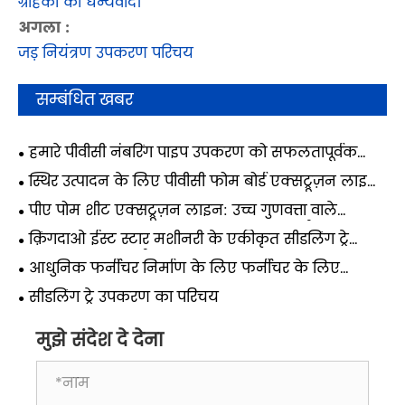
ग्राहकों को धन्यवाद।
अगला :
जड़ नियंत्रण उपकरण परिचय
सम्बंधित खबर
​हमारे पीवीसी नंबरिंग पाइप उपकरण को सफलतापूर्वक
चालू कर दिया गया है, जो 1.5-10 मिमी से सभी विशिष्टताओं
स्थिर उत्पादन के लिए पीवीसी फोम बोर्ड एक्सट्रूज़न लाइन
के उत्पादन को कवर करता है।
का चयन और अनुकूलन कैसे करें?
पीए पोम शीट एक्सट्रूज़न लाइन: उच्च गुणवत्ता वाले
इंजीनियरिंग प्लास्टिक शीट उत्पादन के लिए पूर्ण प्रसंस्करण
क़िंगदाओ ईस्ट स्टार मशीनरी के एकीकृत सीडलिंग ट्रे
गाइड
उपकरण सफलतापूर्वक यमन भेज दिए गए
आधुनिक फर्नीचर निर्माण के लिए फर्नीचर के लिए
पीएमएमए शीट एक्सट्रूडर क्यों आवश्यक है?
​सीडलिंग ट्रे उपकरण का परिचय
मुझे संदेश दे देना