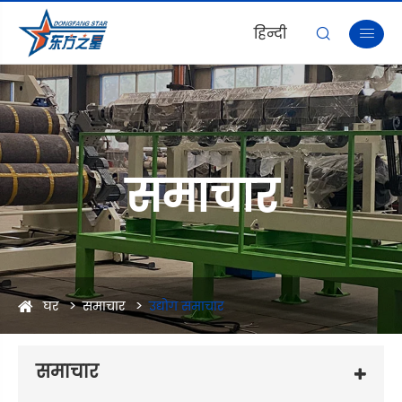
हिन्दी


समाचार
घर
समाचार
उद्योग समाचार
समाचार