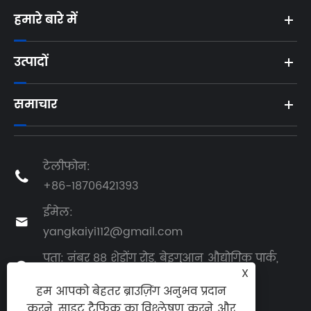
हमारे बारे में
उत्पादों
समाचार
टेलीफोन:

+86-18706421393
ईमेल:

yangkaiyi112@gmail.com
पता: नंबर 88 शेडोंग रोड, बेइगुआन औद्योगिक पार्क,

X
जियाओझोउ शहर, क़िंगदाओ, शेडोंग प्रांत, चीन
हम आपको बेहतर ब्राउज़िंग अनुभव प्रदान
करने, साइट ट्रैफ़िक का विश्लेषण करने और