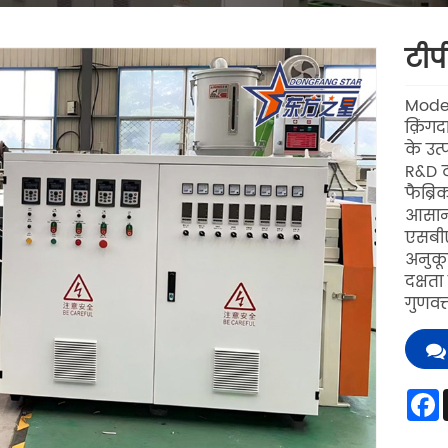
टीप
Mode
क़िंग
के उत्
R&D ट
फैब्र
आसान 
एसबीए
अनुकू
दक्षत
गुणवत्