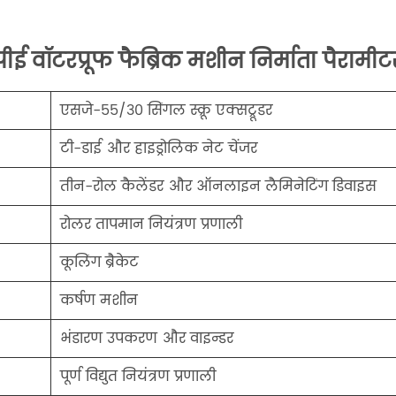
पीई वॉटरप्रूफ फैब्रिक मशीन निर्माता पैरामीट
．
एसजे-55/30 सिंगल स्क्रू एक्सट्रूडर
．
टी-डाई और हाइड्रोलिक नेट चेंजर
．
तीन-रोल कैलेंडर और ऑनलाइन लैमिनेटिंग डिवाइस
．
रोलर तापमान नियंत्रण प्रणाली
．
कूलिंग ब्रैकेट
．
कर्षण मशीन
．
भंडारण उपकरण और वाइन्डर
．
पूर्ण विद्युत नियंत्रण प्रणाली