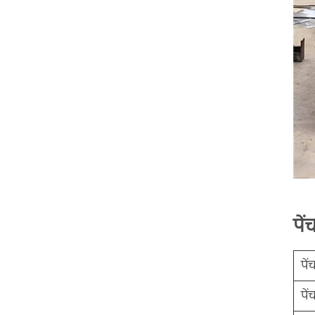
पे
पें
पे