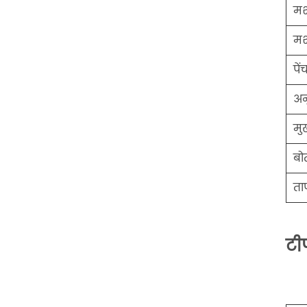
मश
मश
पें
अन
मु
बो
ता
टी