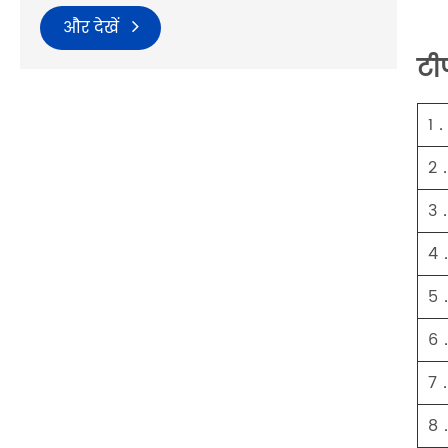
और देखें
टी
1
2
3
4
5
6
7
8