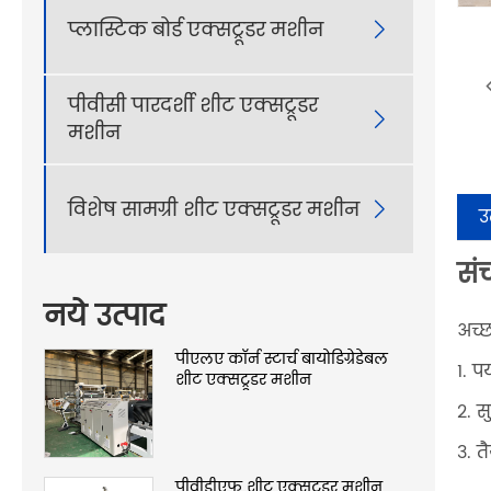
प्लास्टिक बोर्ड एक्सट्रूडर मशीन

पीवीसी पारदर्शी शीट एक्सट्रूडर

मशीन
विशेष सामग्री शीट एक्सट्रूडर मशीन

उ
सं
नये उत्पाद
अच्छ
पीएलए कॉर्न स्टार्च बायोडिग्रेडेबल
1. प
शीट एक्सट्रूडर मशीन
2. 
3. त
पीवीडीएफ शीट एक्सट्रूडर मशीन